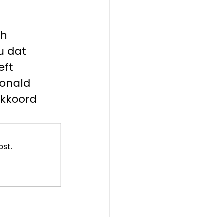
h 
u dat 
eft 
onald 
akkoord 
ost.