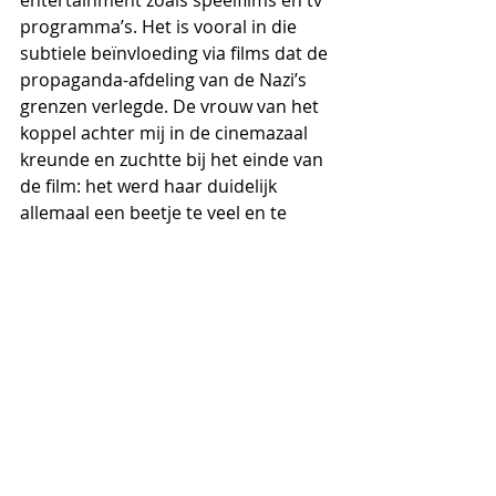
programma’s. Het is vooral in die 
subtiele beïnvloeding via films dat de 
propaganda-afdeling van de Nazi’s 
grenzen verlegde. De vrouw van het 
koppel achter mij in de cinemazaal 
kreunde en zuchtte bij het einde van 
de film: het werd haar duidelijk 
allemaal een beetje te veel en te 
ingewikkeld. En dan kende ze niet 
eens het vervolg van het 
propagandaverhaal, dat niet in deze 
prent werd behandeld
Operation Mockingbird
Het is algemeen bekend dat de 
Amerikanen aan het einde van de 
oorlog de Duitse raketgeleerden, 
zoals Werner von Braun, naar de VS 
haalden, en van hun kennis gebruik 